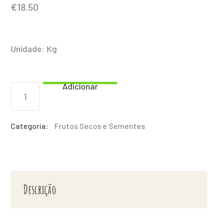
€
18.50
Unidade: Kg
Adicionar
Amêndoa
(miolo)
quantity
Categoria:
Frutos Secos e Sementes
Descrição