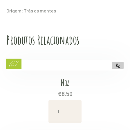
Origem: Trás os montes
Produtos Relacionados
Kg
Noz
€
8.50
Noz
quantity