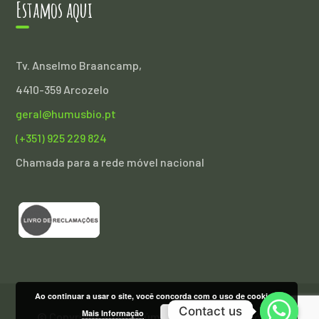
Estamos aqui
Tv. Anselmo Braancamp,
4410-359 Arcozelo
geral@humusbio.pt
(+351) 925 229 824
Chamada para a rede móvel nacional
Ao continuar a usar o site, você concorda com o uso de cookies.
Contact us
Aceitar
Mais Informação
© Copyright 2020 - Húmus Agricultura Biológica