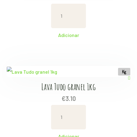
Lava
Loiça
granel
Adicionar
1kg
quantity
Kg
Lava Tudo granel 1kg
€
3.10
Lava
Tudo
granel
Adicionar