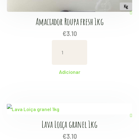
Kg
Amaciador Roupa fresh 1kg
€
3.10
Amaciador
Roupa
fresh
Adicionar
1kg
quantity
Lava Loiça granel 1kg
€
3.10