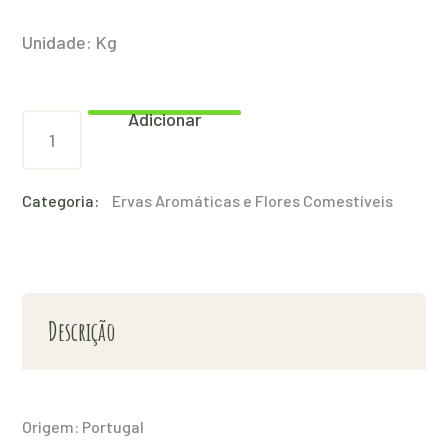
Unidade: Kg
Adicionar
Alecrim
30g
quantity
Categoria:
Ervas Aromáticas e Flores Comestíveis
Descrição
Origem: Portugal