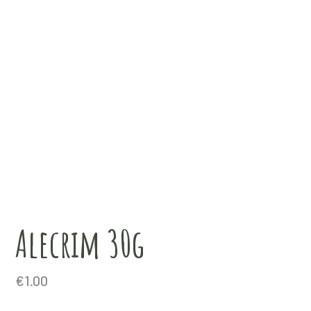
Alecrim 30g
€
1.00